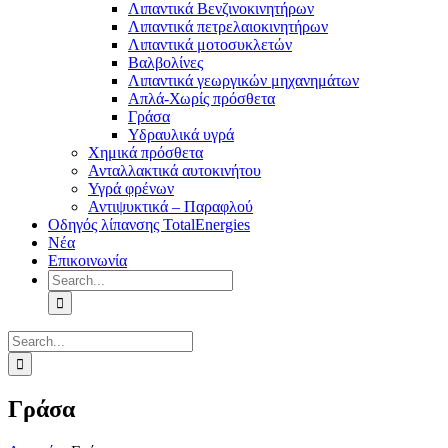
Λιπαντικά Βενζινοκινητήρων
Λιπαντικά πετρελαιοκινητήρων
Λιπαντικά μοτοσυκλετών
Βαλβολίνες
Λιπαντικά γεωργικών μηχανημάτων
Απλά-Χωρίς πρόσθετα
Γράσα
Υδραυλικά υγρά
Χημικά πρόσθετα
Ανταλλακτικά αυτοκινήτου
Υγρά φρένων
Αντιψυκτικά – Παραφλού
Οδηγός λίπανσης TotalEnergies
Νέα
Επικοινωνία
Search
for:
Search
for:
Γράσα