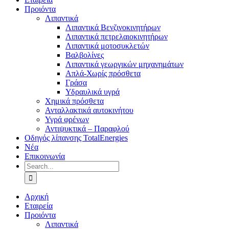
Προιόντα
Λιπαντικά
Λιπαντικά Βενζινοκινητήρων
Λιπαντικά πετρελαιοκινητήρων
Λιπαντικά μοτοσυκλετών
Βαλβολίνες
Λιπαντικά γεωργικών μηχανημάτων
Απλά-Χωρίς πρόσθετα
Γράσα
Υδραυλικά υγρά
Χημικά πρόσθετα
Ανταλλακτικά αυτοκινήτου
Υγρά φρένων
Αντιψυκτικά – Παραφλού
Οδηγός λίπανσης TotalEnergies
Νέα
Επικοινωνία
Search
for:
Αρχική
Εταιρεία
Προιόντα
Λιπαντικά