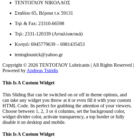
ΤΕΝΤΟΓΛΟΥ ΝΙΚΟΛΑΟΣ
Σταδίου 65, Βέροια τ.κ 59131
Τηλ & Fax: 23310-66598
Τηλ: 2331-120339 (Ανταλλακτικά)
Κινητό: 6945779639 – 6981435453
tentoglounick@yahoo.gr
Copyright © 2026 ΤΕΝΤΟΓΛΟΥ Lubricants | All Rights Reserved |
Powered by
Andreas Tsiridis
Toggle
This Is A Custom Widget
Sliding
Bar
This Sliding Bar can be switched on or off in theme options, and
Area
can take any widget you throw at it or even fill it with your custom
HTML Code. Its perfect for grabbing the attention of your viewers.
Choose between 1, 2, 3 or 4 columns, set the background color,
widget divider color, activate transparency, a top border or fully
disable it on desktop and mobile.
This Is A Custom Widget