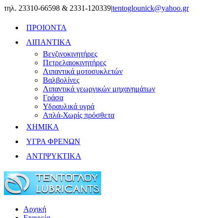
Skip
τηλ. 23310-66598 & 2331-120339
|
tentoglounick@yahoo.gr
to
content
ΠΡΟΙΟΝΤΑ
ΛΙΠΑΝΤΙΚΑ
Βενζινοκινητήρες
Πετρελαιοκινητήρες
Λιπαντικά μοτοσυκλετών
Βαλβολίνες
Λιπαντικά γεωργικών μηχανημάτων
Γράσα
Υδραυλικά υγρά
Απλά-Χωρίς πρόσθετα
ΧΗΜΙΚΑ
ΥΓΡΑ ΦΡΕΝΩΝ
ΑΝΤΙΨΥΚΤΙΚΑ
Αρχική
Εταιρεία