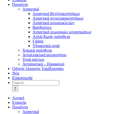
Προιόντα
Λιπαντικά
Λιπαντικά Βενζινοκινητήρων
Λιπαντικά πετρελαιοκινητήρων
Λιπαντικά μοτοσυκλετών
Βαλβολίνες
Λιπαντικά γεωργικών μηχανημάτων
Απλά-Χωρίς πρόσθετα
Γράσα
Υδραυλικά υγρά
Χημικά πρόσθετα
Ανταλλακτικά αυτοκινήτου
Υγρά φρένων
Αντιψυκτικά – Παραφλού
Οδηγός λίπανσης TotalEnergies
Νέα
Επικοινωνία
Search
for:
Αρχική
Εταιρεία
Προιόντα
Λιπαντικά