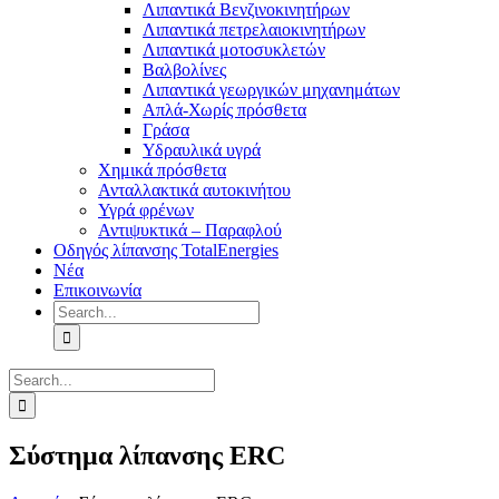
Λιπαντικά Βενζινοκινητήρων
Λιπαντικά πετρελαιοκινητήρων
Λιπαντικά μοτοσυκλετών
Βαλβολίνες
Λιπαντικά γεωργικών μηχανημάτων
Απλά-Χωρίς πρόσθετα
Γράσα
Υδραυλικά υγρά
Χημικά πρόσθετα
Ανταλλακτικά αυτοκινήτου
Υγρά φρένων
Αντιψυκτικά – Παραφλού
Οδηγός λίπανσης TotalEnergies
Νέα
Επικοινωνία
Search
for:
Search
for:
Σύστημα λίπανσης ERC