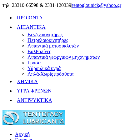
Skip
τηλ. 23310-66598 & 2331-120339
|
tentoglounick@yahoo.gr
to
content
ΠΡΟΙΟΝΤΑ
ΛΙΠΑΝΤΙΚΑ
Βενζινοκινητήρες
Πετρελαιοκινητήρες
Λιπαντικά μοτοσυκλετών
Βαλβολίνες
Λιπαντικά γεωργικών μηχανημάτων
Γράσα
Υδραυλικά υγρά
Απλά-Χωρίς πρόσθετα
ΧΗΜΙΚΑ
ΥΓΡΑ ΦΡΕΝΩΝ
ΑΝΤΙΨΥΚΤΙΚΑ
Αρχική
Εταιρεία