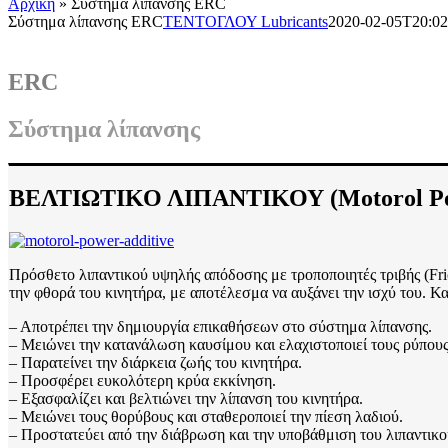
Αρχική
»
Σύστημα λίπανσης ERC
Σύστημα λίπανσης ERC
ΤΕΝΤΟΓΛΟΥ Lubricants
2020-02-05T20:02
ERC
Σύστημα λίπανσης
ΒΕΛΤΙΩΤΙΚΟ ΛΙΠΑΝΤΙΚΟΥ (Motorol Pow
Πρόσθετο λιπαντικού υψηλής απόδοσης με τροποποιητές τριβής (Frict
την φθορά του κινητήρα, με αποτέλεσμα να αυξάνει την ισχύ του. Κ
– Αποτρέπει την δημιουργία επικαθήσεων στο σύστημα λίπανσης.
– Μειώνει την κατανάλωση καυσίμου και ελαχιστοποιεί τους ρύπους
– Παρατείνει την διάρκεια ζωής του κινητήρα.
– Προσφέρει ευκολότερη κρύα εκκίνηση.
– Εξασφαλίζει και βελτιώνει την λίπανση του κινητήρα.
– Μειώνει τους θορύβους και σταθεροποιεί την πίεση λαδιού.
– Προστατεύει από την διάβρωση και την υποβάθμιση του λιπαντικο