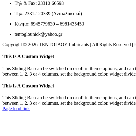
Τηλ & Fax: 23310-66598
Τηλ: 2331-120339 (Ανταλλακτικά)
Κινητό: 6945779639 – 6981435453
tentoglounick@yahoo.gr
Copyright © 2026 ΤΕΝΤΟΓΛΟΥ Lubricants | All Rights Reserved |
Toggle
This Is A Custom Widget
Sliding
Bar
This Sliding Bar can be switched on or off in theme options, and can 
Area
between 1, 2, 3 or 4 columns, set the background color, widget divider 
This Is A Custom Widget
This Sliding Bar can be switched on or off in theme options, and can 
between 1, 2, 3 or 4 columns, set the background color, widget divider 
Page load link
Go
to
Top