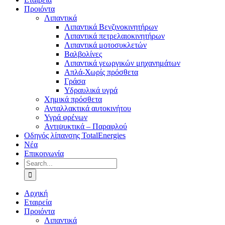
Προιόντα
Λιπαντικά
Λιπαντικά Βενζινοκινητήρων
Λιπαντικά πετρελαιοκινητήρων
Λιπαντικά μοτοσυκλετών
Βαλβολίνες
Λιπαντικά γεωργικών μηχανημάτων
Απλά-Χωρίς πρόσθετα
Γράσα
Υδραυλικά υγρά
Χημικά πρόσθετα
Ανταλλακτικά αυτοκινήτου
Υγρά φρένων
Αντιψυκτικά – Παραφλού
Οδηγός λίπανσης TotalEnergies
Νέα
Επικοινωνία
Search
for:
Αρχική
Εταιρεία
Προιόντα
Λιπαντικά