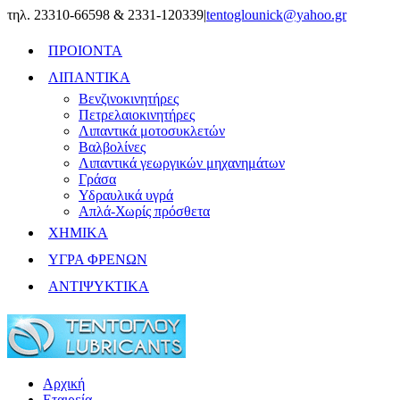
Skip
τηλ. 23310-66598 & 2331-120339
|
tentoglounick@yahoo.gr
to
content
ΠΡΟΙΟΝΤΑ
ΛΙΠΑΝΤΙΚΑ
Βενζινοκινητήρες
Πετρελαιοκινητήρες
Λιπαντικά μοτοσυκλετών
Βαλβολίνες
Λιπαντικά γεωργικών μηχανημάτων
Γράσα
Υδραυλικά υγρά
Απλά-Χωρίς πρόσθετα
ΧΗΜΙΚΑ
ΥΓΡΑ ΦΡΕΝΩΝ
ΑΝΤΙΨΥΚΤΙΚΑ
Αρχική
Εταιρεία